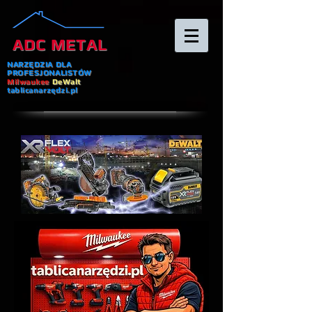
ADC METAL
NARZĘDZIA DLA
PROFESJONALISTÓW
Milwaukee
DeWalt
tablicanarzędzi.pl