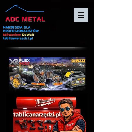
ADC METAL
NARZĘDZIA DLA
PROFESJONALISTÓW
Milwaukee
DeWalt
tablicanarzędzi.pl