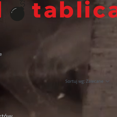
l
e
Sortuj wg:
Zalecane
tów...