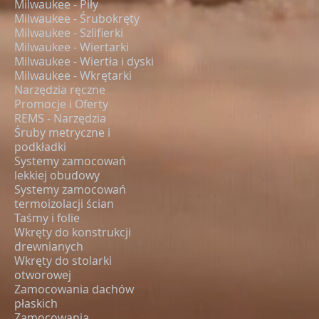
Milwaukee - Piły
Milwaukee - Śrubokręty
Milwaukee - Szlifierki
Milwaukee - Wiertarki
Milwaukee - Wiertła i dyski
Milwaukee - Wkrętarki
Narzędzia ręczne
Promocje i Oferty
REMS - Narzędzia
Śruby metryczne i
podkładki
Systemy zamocowań
lekkiej obudowy
Systemy zamocowań
termoizolacji ścian
Taśmy i folie
Wkręty do konstrukcji
drewnianych
Wkręty do stolarki
otworowej
Zamocowania dachów
płaskich
Zamocowania