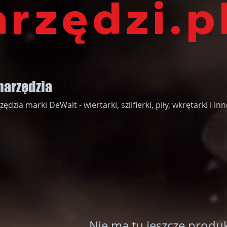
arzędzi.p
narzędzia
dzia marki DeWalt - wiertarki, szlifierki, piły, wkrętarki i inn
Nie ma tu jeszcze produk