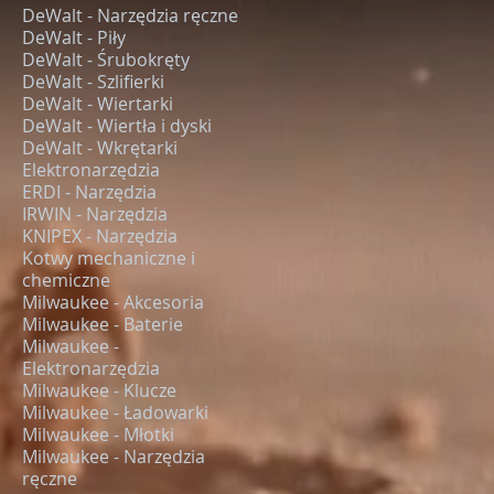
DeWalt - Narzędzia ręczne
DeWalt - Piły
DeWalt - Śrubokręty
DeWalt - Szlifierki
DeWalt - Wiertarki
DeWalt - Wiertła i dyski
DeWalt - Wkrętarki
Elektronarzędzia
ERDI - Narzędzia
IRWIN - Narzędzia
KNIPEX - Narzędzia
Kotwy mechaniczne i
chemiczne
Milwaukee - Akcesoria
Milwaukee - Baterie
Milwaukee -
Elektronarzędzia
Milwaukee - Klucze
Milwaukee - Ładowarki
Milwaukee - Młotki
Milwaukee - Narzędzia
ręczne