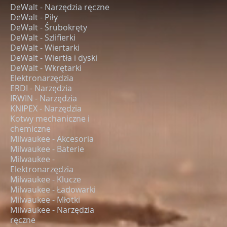
DeWalt - Narzędzia ręczne
DeWalt - Piły
DeWalt - Śrubokręty
DeWalt - Szlifierki
DeWalt - Wiertarki
DeWalt - Wiertła i dyski
DeWalt - Wkrętarki
Elektronarzędzia
ERDI - Narzędzia
IRWIN - Narzędzia
KNIPEX - Narzędzia
Kotwy mechaniczne i
chemiczne
Milwaukee - Akcesoria
Milwaukee - Baterie
Milwaukee -
Elektronarzędzia
Milwaukee - Klucze
Milwaukee - Ładowarki
Milwaukee - Młotki
Milwaukee - Narzędzia
ręczne