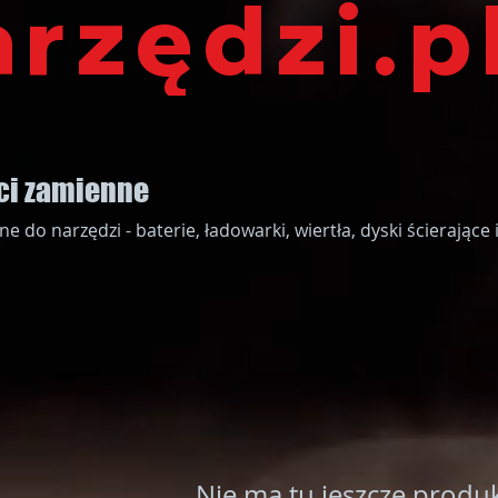
arzędzi.p
ści zamienne
e do narzędzi - baterie, ładowarki, wiertła, dyski ścierające 
Nie ma tu jeszcze produk