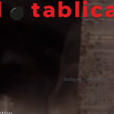
l
i
Sortuj wg:
Zalecane
tów...