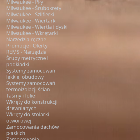
Milwaukee - Piły
Milwaukee - Śrubokręty
Milwaukee - Szlifierki
Milwaukee - Wiertarki
Milwaukee - Wiertła i dyski
Milwaukee - Wkrętarki
Narzędzia ręczne
Promocje i Oferty
REMS - Narzędzia
Śruby metryczne i
podkładki
Systemy zamocowań
lekkiej obudowy
Systemy zamocowań
termoizolacji ścian
Taśmy i folie
Wkręty do konstrukcji
drewnianych
Wkręty do stolarki
otworowej
Zamocowania dachów
płaskich
Zamocowania